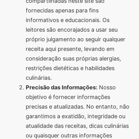
compartilhadas neste site são
Descubra sobremesas
fornecidas apenas para fins
irresistíveis, refeições
informativos e educacionais. Os
saudáveis e práticas,
leitores são encorajados a usar seu
além de dicas exclusivas
próprio julgamento ao seguir qualquer
que vão facilitar sua
receita aqui presente, levando em
vida na cozinha. 🍰🥗
consideração suas próprias alergias,
Quer aprender a fazer
restrições dietéticas e habilidades
um almoço delicioso,
culinárias.
um jantar especial ou
Precisão das Informações:
Nosso
sobremesas de dar água
objetivo é fornecer informações
na boca? Nós temos
precisas e atualizadas. No entanto, não
tudo o que você
garantimos a exatidão, integridade ou
precisa! Explore nosso
atualidade das receitas, dicas culinárias
site e descubra técnicas
ou quaisquer outras informações
culinárias incríveis,