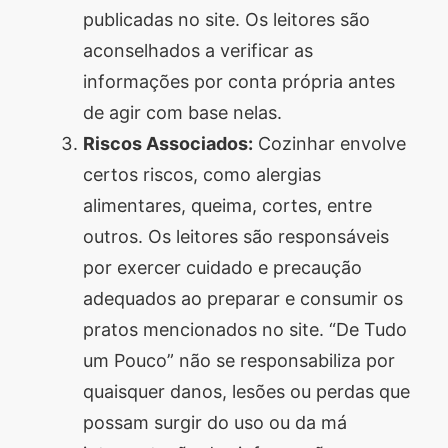
publicadas no site. Os leitores são
segredos valiosos e
aconselhados a verificar as
receitas rápidas e fáceis
informações por conta própria antes
que vão impressionar
de agir com base nelas.
todos ao seu redor.
Riscos Associados:
Cozinhar envolve
Transforme suas
certos riscos, como alergias
refeições e inspire-se
alimentares, queima, cortes, entre
agora mesmo!
outros. Os leitores são responsáveis
por exercer cuidado e precaução
adequados ao preparar e consumir os
pratos mencionados no site. “De Tudo
um Pouco” não se responsabiliza por
quaisquer danos, lesões ou perdas que
possam surgir do uso ou da má