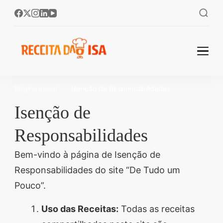
Receita da Isa:
Bem-vindos ao Receita
da Isa! 🌟 No Receita da
As Melhores
Página inicial
Isenção de Responsabilidades
Isa, você encontra as
Receitas
melhores receitas fáceis
Isenção de
Fáceis e
e rápidas para
Responsabilidades
Deliciosas
transformar sua
cozinha! 🥘✨ Aprenda a
Para
Bem-vindo à página de Isenção de
preparar pratos
Responsabilidades do site “De Tudo um
Transformar
deliciosos, perfeitos
Pouco”.
Seu Dia a Dia!
para o dia a dia ou
Uso das Receitas:
Todas as receitas
ocasiões especiais.