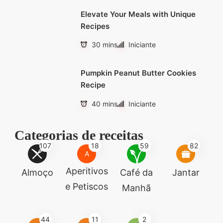
Elevate Your Meals with Unique
Recipes
30 mins
Iniciante
Pumpkin Peanut Butter Cookies
Recipe
40 mins
Iniciante
Categorias de receitas
107
18
59
82
A
Aperitivos
Almoço
Café da
Jantar
e Petiscos
Manhã
44
11
2