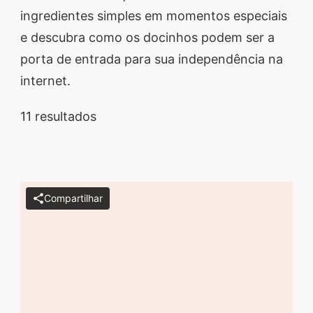
ingredientes simples em momentos especiais
segredos valiosos e
e descubra como os docinhos podem ser a
receitas rápidas e fáceis
porta de entrada para sua independência na
que vão impressionar
internet.
todos ao seu redor.
Transforme suas
11 resultados
refeições e inspire-se
agora mesmo!
Compartilhar