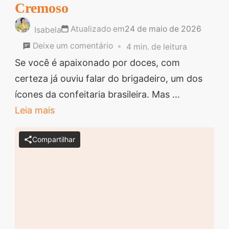
Cremoso
Atualizado em
24 de maio de 2026
Isabela
em
Deixe um comentário
4 min. de leitura
Receita
Se você é apaixonado por doces, com
de
certeza já ouviu falar do brigadeiro, um dos
Brigadeiro
ícones da confeitaria brasileira. Mas …
Gourmet
Leia mais
Cremoso
Compartilhar