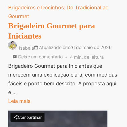
Brigadeiros e Docinhos: Do Tradicional ao
Gourmet
Brigadeiro Gourmet para
Iniciantes
Atualizado em
26 de maio de 2026
Isabela
em
Deixe um comentário
4 min. de leitura
Brigadeiro
Brigadeiro Gourmet para Iniciantes que
Gourmet
merecem uma explicação clara, com medidas
para
fáceis e ponto bem descrito. A proposta aqui
Iniciantes
é …
Leia mais
Compartilhar