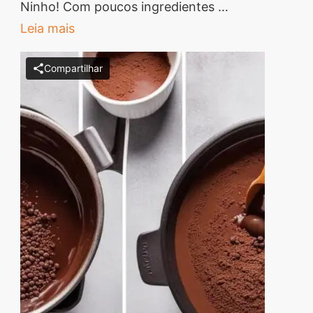
de
Ninho! Com poucos ingredientes …
Brigadeiro
Leia mais
de
Compartilhar
Leite
Ninho