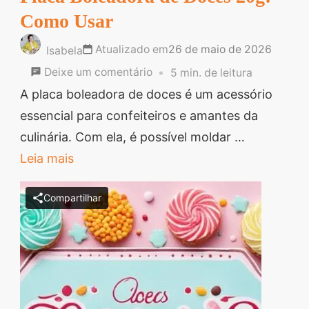
Como Usar
Atualizado em
26 de maio de 2026
Isabela
em
Deixe um comentário
5 min. de leitura
Placa
A placa boleadora de doces é um acessório
Boleadora
essencial para confeiteiros e amantes da
de
culinária. Com ela, é possível moldar …
Doces
Leia mais
20g:
Compartilhar
Como
Usar