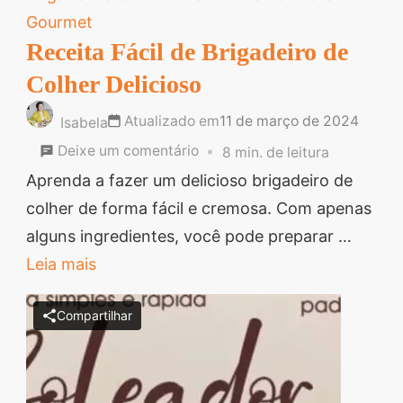
Gourmet
Receita Fácil de Brigadeiro de
Colher Delicioso
Atualizado em
11 de março de 2024
Isabela
em
Deixe um comentário
8 min. de leitura
Receita
Aprenda a fazer um delicioso brigadeiro de
Fácil
colher de forma fácil e cremosa. Com apenas
de
alguns ingredientes, você pode preparar …
Brigadeiro
Leia mais
de
Compartilhar
Colher
Delicioso