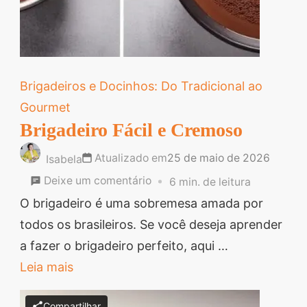
Brigadeiros e Docinhos: Do Tradicional ao
Gourmet
Brigadeiro Fácil e Cremoso
Atualizado em
25 de maio de 2026
Isabela
em
Deixe um comentário
6 min. de leitura
Brigadeiro
O brigadeiro é uma sobremesa amada por
Fácil
todos os brasileiros. Se você deseja aprender
e
a fazer o brigadeiro perfeito, aqui …
Cremoso
Leia mais
Compartilhar