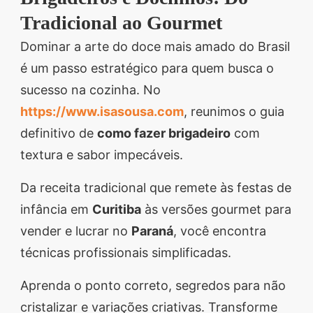
Descubra sobremesas
Tradicional ao Gourmet
irresistíveis, refeições
Dominar a arte do doce mais amado do Brasil
saudáveis e práticas,
é um passo estratégico para quem busca o
além de dicas exclusivas
sucesso na cozinha. No
que vão facilitar sua
https://www.isasousa.com
, reunimos o guia
vida na cozinha. 🍰🥗
definitivo de
como fazer brigadeiro
com
Quer aprender a fazer
textura e sabor impecáveis.
um almoço delicioso,
um jantar especial ou
Da receita tradicional que remete às festas de
sobremesas de dar água
infância em
Curitiba
às versões gourmet para
na boca? Nós temos
vender e lucrar no
Paraná
, você encontra
tudo o que você
técnicas profissionais simplificadas.
precisa! Explore nosso
Aprenda o ponto correto, segredos para não
site e descubra técnicas
cristalizar e variações criativas. Transforme
culinárias incríveis,