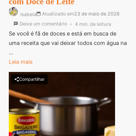
com Doce de Leite
Atualizado em
23 de maio de 2026
Isabela
em
Deixe um comentário
4 min. de leitura
Como
Se você é fã de doces e está em busca de
Fazer
uma receita que vai deixar todos com água na
Churros
…
Caseiros
Leia mais
com
Compartilhar
Doce
de
Leite