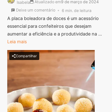
Atualizado em
9 de março de 2024
Isabela
em
Deixe um comentário
6 min. de leitura
Placa
A placa boleadora de doces é um acessório
Boleadora
essencial para confeiteiros que desejam
de
aumentar a eficiência e a produtividade na …
Doces:
Leia mais
Eficiência
Compartilhar
em
Confeitaria