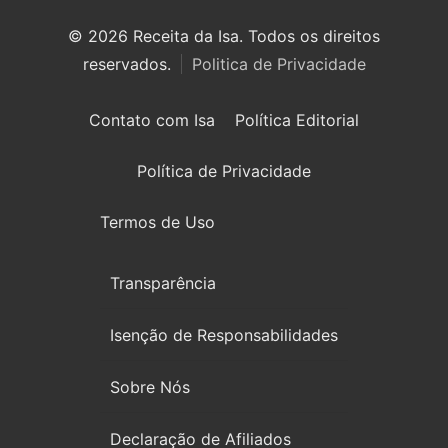
Descubra sobremesas
© 2026 Receita da Isa. Todos os direitos
irresistíveis, refeições
reservados.
Politica de Privacidade
saudáveis e práticas,
além de dicas exclusivas
Contato com Isa
Política Editorial
que vão facilitar sua
vida na cozinha. 🍰🥗
Política de Privacidade
Quer aprender a fazer
Termos de Uso
um almoço delicioso,
um jantar especial ou
Transparência
sobremesas de dar água
na boca? Nós temos
Isenção de Responsabilidades
tudo o que você
precisa! Explore nosso
Sobre Nós
site e descubra técnicas
Declaração de Afiliados
culinárias incríveis,