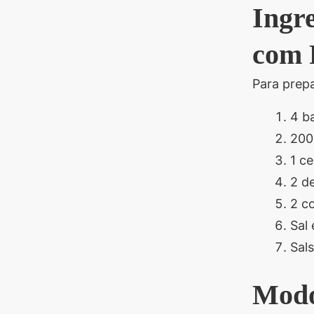
Ingre
com 
Para prepa
4 b
200
1 c
2 d
2 co
Sal
Sals
Modo