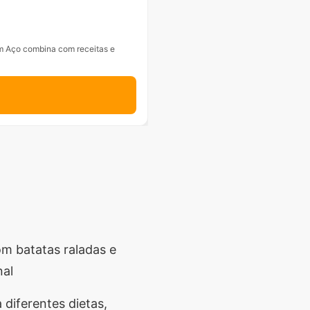
em Aço combina com receitas e
om batatas raladas e
nal
 diferentes dietas,