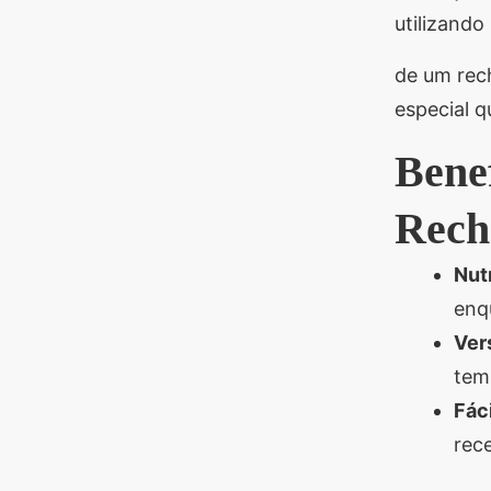
utilizando
de um rec
especial 
Bene
Rech
Nutr
enq
Vers
tem
Fáci
rece