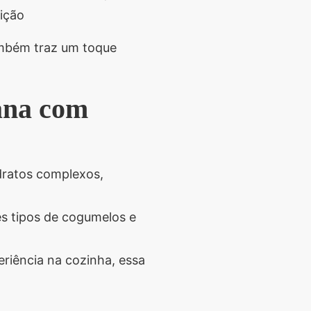
dição
ambém traz um toque
gana com
dratos complexos,
s tipos de cogumelos e
iência na cozinha, essa