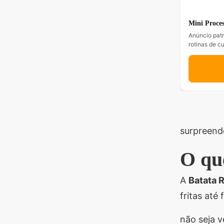
Mini Proces
Anúncio patr
rotinas de c
surpreende
O que
A
Batata R
fritas até
não seja v