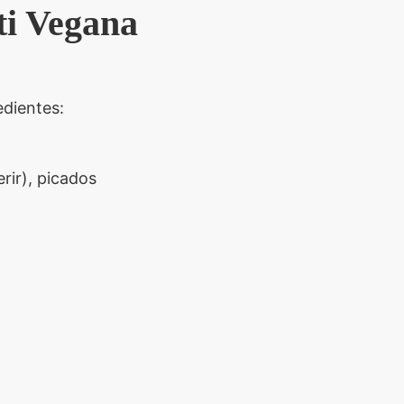
ti Vegana
edientes:
rir), picados