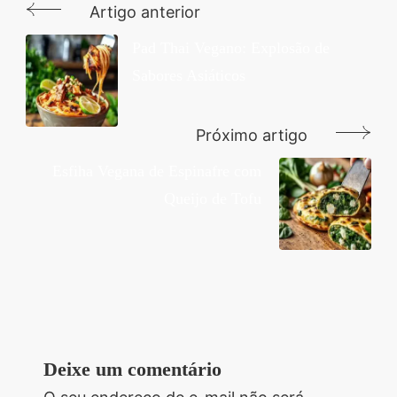
Artigo anterior
Navegação
de
Pad Thai Vegano: Explosão de
Sabores Asiáticos
post
Próximo artigo
Esfiha Vegana de Espinafre com
Queijo de Tofu
Deixe um comentário