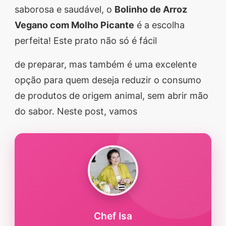
saborosa e saudável, o
Bolinho de Arroz
segredos valiosos e
Vegano com Molho Picante
é a escolha
receitas rápidas e fáceis
perfeita! Este prato não só é fácil
que vão impressionar
todos ao seu redor.
de preparar, mas também é uma excelente
Transforme suas
opção para quem deseja reduzir o consumo
refeições e inspire-se
de produtos de origem animal, sem abrir mão
agora mesmo!
do sabor. Neste post, vamos
Chef Isa