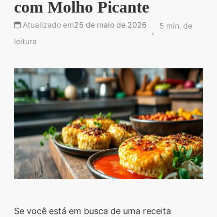
com Molho Picante
Descubra sobremesas
irresistíveis, refeições
Atualizado em
25 de maio de 2026
5 min. de
saudáveis e práticas,
leitura
além de dicas exclusivas
que vão facilitar sua
vida na cozinha. 🍰🥗
Quer aprender a fazer
um almoço delicioso,
um jantar especial ou
sobremesas de dar água
na boca? Nós temos
tudo o que você
precisa! Explore nosso
site e descubra técnicas
Se você está em busca de uma receita
culinárias incríveis,