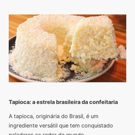
Descubra sobremesas
irresistíveis, refeições
saudáveis e práticas,
além de dicas exclusivas
que vão facilitar sua
vida na cozinha. 🍰🥗
Quer aprender a fazer
um almoço delicioso,
um jantar especial ou
sobremesas de dar água
na boca? Nós temos
Tapioca: a estrela brasileira da confeitaria
tudo o que você
precisa! Explore nosso
A tapioca, originária do Brasil, é um
site e descubra técnicas
ingrediente versátil que tem conquistado
culinárias incríveis,
paladares ao redor do mundo.