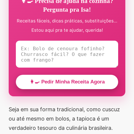
👩‍🍳 Precisa de ajuda na cozinha?
Pergunta pra Isa!
Receitas fáceis, dicas práticas, substituições...
Estou aqui pra te ajudar, querida!
👩‍🍳 Pedir Minha Receita Agora
Seja em sua forma tradicional, como cuscuz
ou até mesmo em bolos, a tapioca é um
verdadeiro tesouro da culinária brasileira.