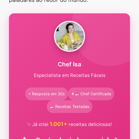
segredos valiosos e
receitas rápidas e fáceis
que vão impressionar
todos ao seu redor.
Transforme suas
refeições e inspire-se
Chef Isa
agora mesmo!
Especialista em Receitas Fáceis
⚡ Resposta em 30s
👩‍🍳 Chef Certificada
🍳 Receitas Testadas
1.001+
✨ Já criei
receitas deliciosas!