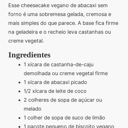
Esse cheesecake vegano de abacaxi sem
segredos valiosos e
forno é uma sobremesa gelada, cremosa e
receitas rápidas e fáceis
mais simples do que parece. A base fica firme
que vão impressionar
na geladeira e o recheio leva castanhas ou
todos ao seu redor.
creme vegetal.
Transforme suas
refeições e inspire-se
Ingredientes
agora mesmo!
1 xícara de castanha-de-caju
demolhada ou creme vegetal firme
1 xícara de abacaxi picado
1/2 xícara de leite de coco
2 colheres de sopa de açúcar ou
melado
1 colher de sopa de suco de limão
1 pacote pequeno de biscoito vegano