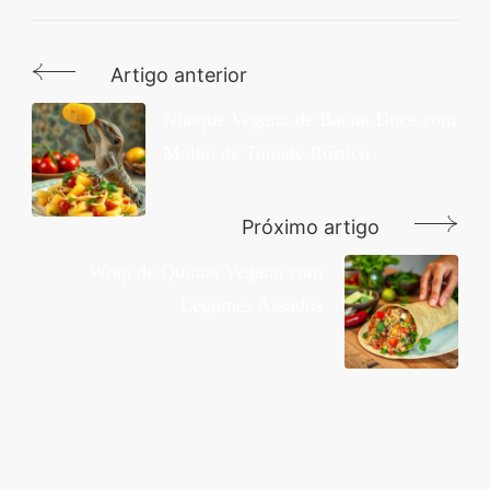
Artigo anterior
Navegação
de
Nhoque Vegano de Batata Doce com
Molho de Tomate Rústico
post
Próximo artigo
Wrap de Quinoa Vegano com
Legumes Assados