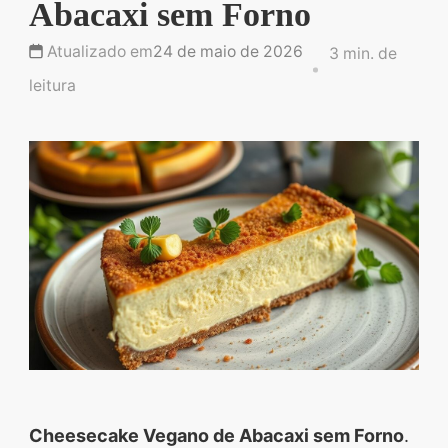
Abacaxi sem Forno
Descubra sobremesas
irresistíveis, refeições
Atualizado em
24 de maio de 2026
3 min. de
saudáveis e práticas,
leitura
além de dicas exclusivas
que vão facilitar sua
vida na cozinha. 🍰🥗
Quer aprender a fazer
um almoço delicioso,
um jantar especial ou
sobremesas de dar água
na boca? Nós temos
tudo o que você
precisa! Explore nosso
site e descubra técnicas
Cheesecake Vegano de Abacaxi sem Forno
.
culinárias incríveis,