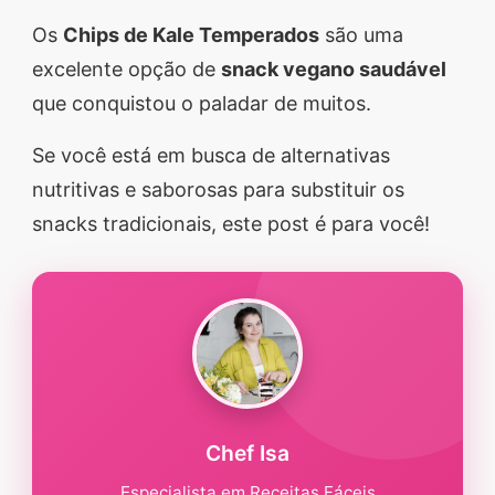
segredos valiosos e
Os
Chips de Kale Temperados
são uma
receitas rápidas e fáceis
excelente opção de
snack vegano saudável
que vão impressionar
que conquistou o paladar de muitos.
todos ao seu redor.
Se você está em busca de alternativas
Transforme suas
nutritivas e saborosas para substituir os
refeições e inspire-se
snacks tradicionais, este post é para você!
agora mesmo!
Chef Isa
Especialista em Receitas Fáceis