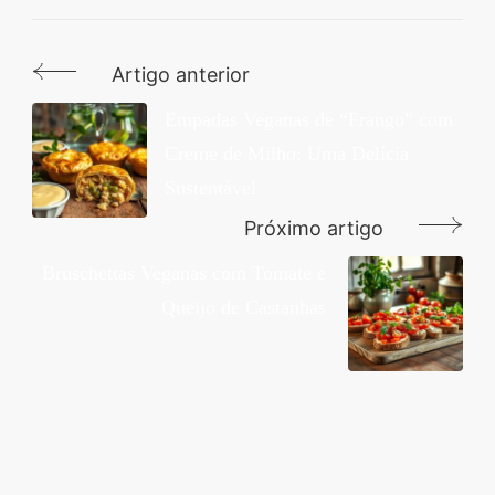
Artigo anterior
Navegação
de
Empadas Veganas de “Frango” com
Creme de Milho: Uma Delícia
post
Sustentável
Próximo artigo
Bruschettas Veganas com Tomate e
Queijo de Castanhas