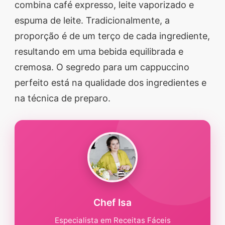
combina café expresso, leite vaporizado e
segredos valiosos e
espuma de leite. Tradicionalmente, a
receitas rápidas e fáceis
proporção é de um terço de cada ingrediente,
que vão impressionar
resultando em uma bebida equilibrada e
todos ao seu redor.
cremosa. O segredo para um cappuccino
Transforme suas
perfeito está na qualidade dos ingredientes e
refeições e inspire-se
na técnica de preparo.
agora mesmo!
Chef Isa
Especialista em Receitas Fáceis