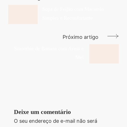
de
Sopa de Feijão com Macarrão
Simples e Reconfortante
post
Próximo artigo
Smoothie de Banana com Aveia e
Mel
Deixe um comentário
O seu endereço de e-mail não será