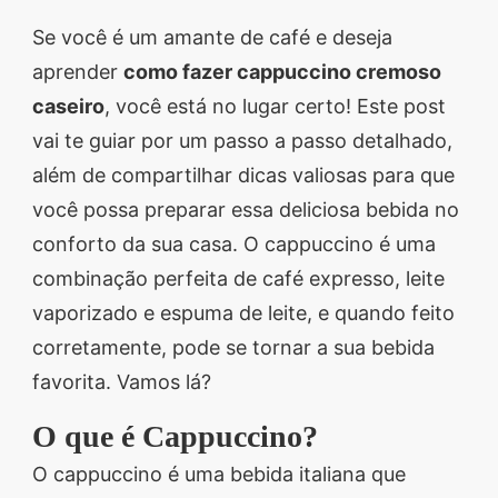
Descubra sobremesas
Se você é um amante de café e deseja
irresistíveis, refeições
aprender
como fazer cappuccino cremoso
saudáveis e práticas,
caseiro
, você está no lugar certo! Este post
além de dicas exclusivas
vai te guiar por um passo a passo detalhado,
que vão facilitar sua
além de compartilhar dicas valiosas para que
vida na cozinha. 🍰🥗
você possa preparar essa deliciosa bebida no
Quer aprender a fazer
conforto da sua casa. O cappuccino é uma
um almoço delicioso,
combinação perfeita de café expresso, leite
um jantar especial ou
vaporizado e espuma de leite, e quando feito
sobremesas de dar água
corretamente, pode se tornar a sua bebida
na boca? Nós temos
favorita. Vamos lá?
tudo o que você
precisa! Explore nosso
O que é Cappuccino?
site e descubra técnicas
O cappuccino é uma bebida italiana que
culinárias incríveis,