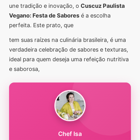
une tradição e inovação, o
Cuscuz Paulista
segredos valiosos e
Vegano: Festa de Sabores
é a escolha
receitas rápidas e fáceis
perfeita. Este prato, que
que vão impressionar
todos ao seu redor.
tem suas raízes na culinária brasileira, é uma
Transforme suas
verdadeira celebração de sabores e texturas,
refeições e inspire-se
ideal para quem deseja uma refeição nutritiva
agora mesmo!
e saborosa,
Chef Isa