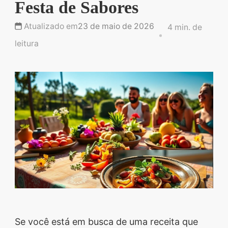
Festa de Sabores
Descubra sobremesas
irresistíveis, refeições
Atualizado em
23 de maio de 2026
4 min. de
saudáveis e práticas,
leitura
além de dicas exclusivas
que vão facilitar sua
vida na cozinha. 🍰🥗
Quer aprender a fazer
um almoço delicioso,
um jantar especial ou
sobremesas de dar água
na boca? Nós temos
tudo o que você
precisa! Explore nosso
site e descubra técnicas
Se você está em busca de uma receita que
culinárias incríveis,