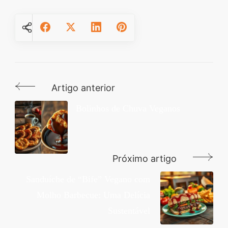
Artigo anterior
Navegação
de
Bolinhos de Chuva Veganos
post
Próximo artigo
Sanduíche de “Bife” Vegano com
Molho Barbecue: Uma Delícia
Sustentável