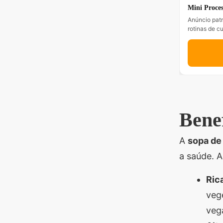
Mini Proces
Anúncio patr
rotinas de c
Benef
A
sopa de 
a saúde. A
Ric
veg
veg