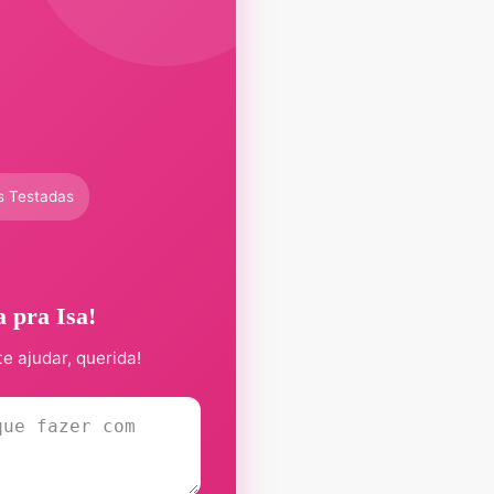
s Testadas
a pra Isa!
te ajudar, querida!