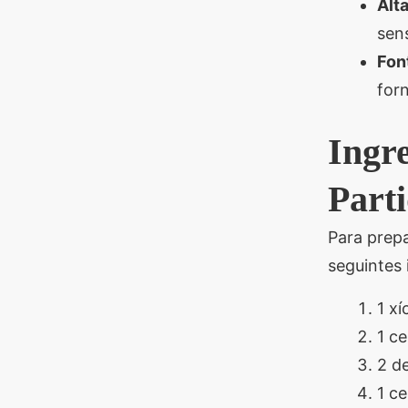
Alta
sen
Fon
for
Ingre
Part
Para prep
seguintes 
1 x
1 c
2 d
1 c