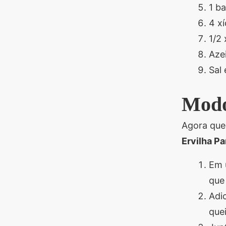
1 b
4 x
1/2 
Azei
Sal
Modo
Agora que
Ervilha P
Em 
que 
Adi
que