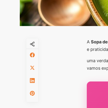
A
Sopa de
e praticid
uma verdad
vamos expl