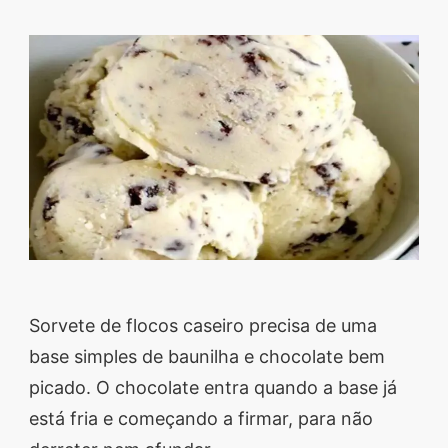
Descubra sobremesas
irresistíveis, refeições
saudáveis e práticas,
além de dicas exclusivas
que vão facilitar sua
vida na cozinha. 🍰🥗
Quer aprender a fazer
um almoço delicioso,
um jantar especial ou
sobremesas de dar água
na boca? Nós temos
Sorvete de flocos caseiro precisa de uma
tudo o que você
base simples de baunilha e chocolate bem
precisa! Explore nosso
picado. O chocolate entra quando a base já
site e descubra técnicas
está fria e começando a firmar, para não
culinárias incríveis,