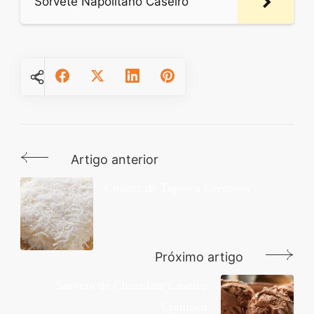
Sorvete Napolitano Caseiro
Artigo anterior
Navegação
de
Cuscuz de Tapioca Cremoso
post
Próximo artigo
Sorvete de Chocolate Caseiro
Cremoso