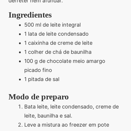
derreter nem afundar.
segredos valiosos e
Ingredientes
receitas rápidas e fáceis
500 ml de leite integral
que vão impressionar
1 lata de leite condensado
todos ao seu redor.
1 caixinha de creme de leite
Transforme suas
1 colher de chá de baunilha
refeições e inspire-se
100 g de chocolate meio amargo
agora mesmo!
picado fino
1 pitada de sal
Modo de preparo
Bata leite, leite condensado, creme de
leite, baunilha e sal.
Leve a mistura ao freezer em pote