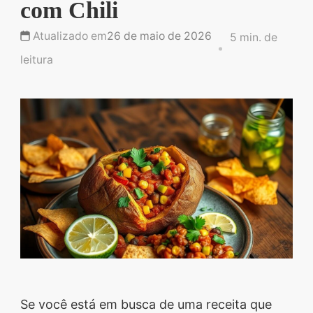
com Chili
Descubra sobremesas
irresistíveis, refeições
Atualizado em
26 de maio de 2026
5 min. de
saudáveis e práticas,
leitura
além de dicas exclusivas
que vão facilitar sua
vida na cozinha. 🍰🥗
Quer aprender a fazer
um almoço delicioso,
um jantar especial ou
sobremesas de dar água
na boca? Nós temos
tudo o que você
precisa! Explore nosso
site e descubra técnicas
Se você está em busca de uma receita que
culinárias incríveis,