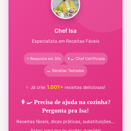
Chef Isa
Especialista em Receitas Fáceis
⚡ Resposta em 30s
👩‍🍳 Chef Certificada
🍳 Receitas Testadas
1.001+
✨ Já criei
receitas deliciosas!
👩‍🍳 Precisa de ajuda na cozinha?
Pergunta pra Isa!
Receitas fáceis, dicas práticas, substituições...
Estou aqui pra te ajudar, querida!