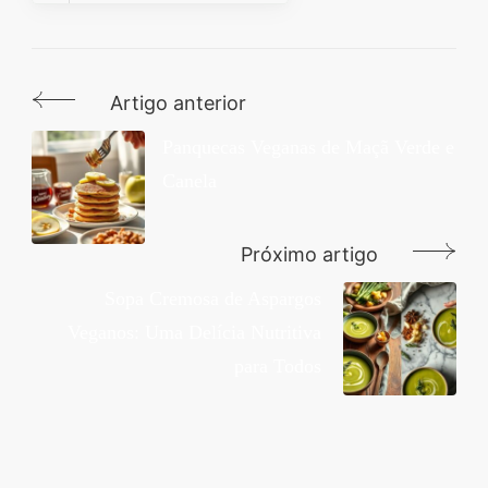
Artigo anterior
Navegação
de
Panquecas Veganas de Maçã Verde e
Canela
post
Próximo artigo
Sopa Cremosa de Aspargos
Veganos: Uma Delícia Nutritiva
para Todos