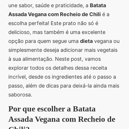
une sabor, saúde e praticidade, a
Batata
segredos valiosos e
Assada Vegana com Recheio de Chili
é a
receitas rápidas e fáceis
escolha perfeita! Este prato não só é
que vão impressionar
delicioso, mas também é uma excelente
todos ao seu redor.
opção para quem segue uma
dieta
vegana ou
Transforme suas
simplesmente deseja adicionar mais vegetais
refeições e inspire-se
à sua alimentação. Neste post, vamos
agora mesmo!
explorar todos os detalhes dessa receita
incrível, desde os ingredientes até o passo a
passo, além de dicas para deixá-la ainda mais
saborosa.
Por que escolher a Batata
Assada Vegana com Recheio de