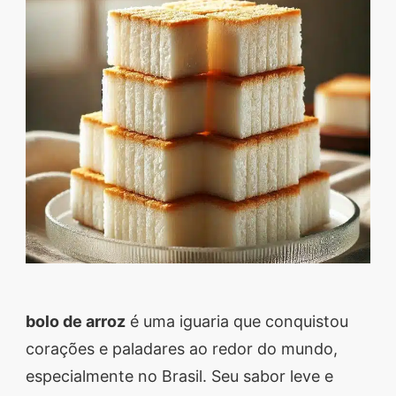
Descubra sobremesas
irresistíveis, refeições
saudáveis e práticas,
além de dicas exclusivas
que vão facilitar sua
vida na cozinha. 🍰🥗
Quer aprender a fazer
um almoço delicioso,
um jantar especial ou
sobremesas de dar água
na boca? Nós temos
tudo o que você
bolo de arroz
é uma iguaria que conquistou
precisa! Explore nosso
corações e paladares ao redor do mundo,
site e descubra técnicas
especialmente no Brasil. Seu sabor leve e
culinárias incríveis,