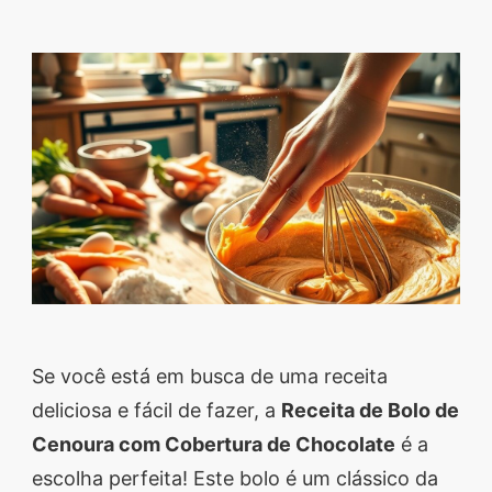
Descubra sobremesas
irresistíveis, refeições
saudáveis e práticas,
além de dicas exclusivas
que vão facilitar sua
vida na cozinha. 🍰🥗
Quer aprender a fazer
um almoço delicioso,
um jantar especial ou
sobremesas de dar água
na boca? Nós temos
Se você está em busca de uma receita
tudo o que você
deliciosa e fácil de fazer, a
Receita de Bolo de
precisa! Explore nosso
Cenoura com Cobertura de Chocolate
é a
site e descubra técnicas
escolha perfeita! Este bolo é um clássico da
culinárias incríveis,