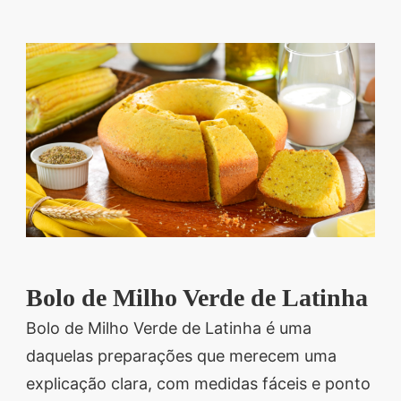
Descubra sobremesas
irresistíveis, refeições
saudáveis e práticas,
além de dicas exclusivas
que vão facilitar sua
vida na cozinha. 🍰🥗
Quer aprender a fazer
um almoço delicioso,
um jantar especial ou
sobremesas de dar água
na boca? Nós temos
Bolo de Milho Verde de Latinha
tudo o que você
Bolo de Milho Verde de Latinha é uma
precisa! Explore nosso
daquelas preparações que merecem uma
site e descubra técnicas
explicação clara, com medidas fáceis e ponto
culinárias incríveis,