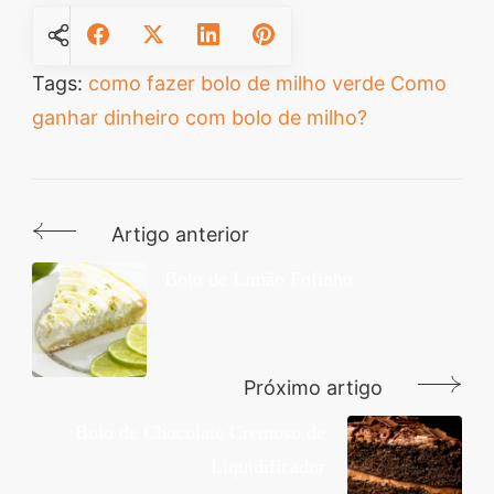
Tags:
como fazer bolo de milho verde
Como
ganhar dinheiro com bolo de milho?
Artigo anterior
Navegação
de
Bolo de Limão Fofinho
post
Próximo artigo
Bolo de Chocolate Cremoso de
Liquidificador