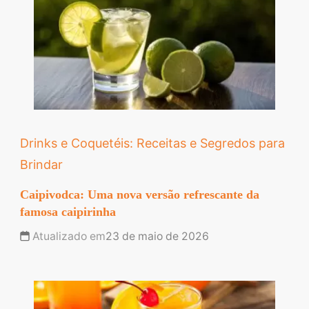
Drinks e Coquetéis: Receitas e Segredos para
Brindar
Caipivodca: Uma nova versão refrescante da
famosa caipirinha
Atualizado em
23 de maio de 2026