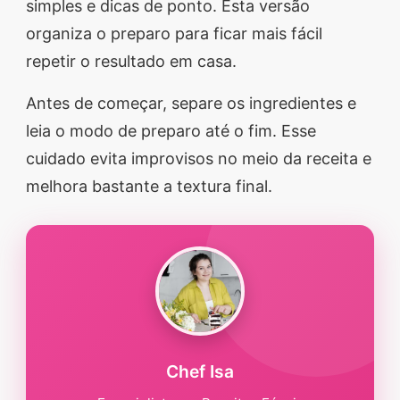
simples e dicas de ponto. Esta versão
segredos valiosos e
organiza o preparo para ficar mais fácil
receitas rápidas e fáceis
repetir o resultado em casa.
que vão impressionar
Antes de começar, separe os ingredientes e
todos ao seu redor.
leia o modo de preparo até o fim. Esse
Transforme suas
cuidado evita improvisos no meio da receita e
refeições e inspire-se
melhora bastante a textura final.
agora mesmo!
Chef Isa