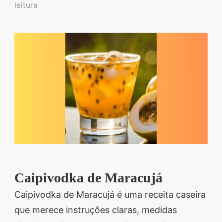
Descubra sobremesas
leitura
irresistíveis, refeições
saudáveis e práticas,
além de dicas exclusivas
que vão facilitar sua
vida na cozinha. 🍰🥗
Quer aprender a fazer
um almoço delicioso,
um jantar especial ou
sobremesas de dar água
na boca? Nós temos
tudo o que você
Caipivodka de Maracujá
precisa! Explore nosso
Caipivodka de Maracujá é uma receita caseira
site e descubra técnicas
que merece instruções claras, medidas
culinárias incríveis,