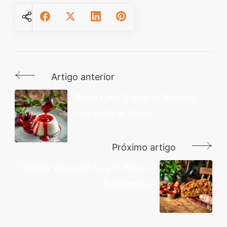
Artigo anterior
Navegação
de
Panna Cotta Vegana de Baunilha
com Calda de Frutas
post
Próximo artigo
Coxinha Vegana de Jaca: O Petisco
Reinventado