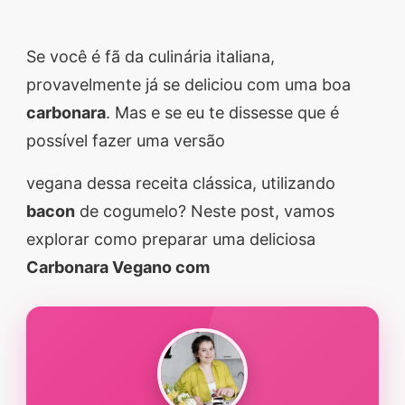
segredos valiosos e
receitas rápidas e fáceis
Se você é fã da culinária italiana,
que vão impressionar
provavelmente já se deliciou com uma boa
todos ao seu redor.
carbonara
. Mas e se eu te dissesse que é
Transforme suas
possível fazer uma versão
refeições e inspire-se
vegana dessa receita clássica, utilizando
agora mesmo!
bacon
de cogumelo? Neste post, vamos
explorar como preparar uma deliciosa
Carbonara Vegano com