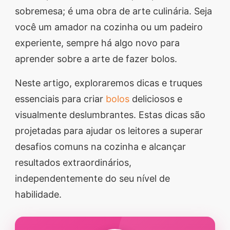
sobremesa; é uma obra de arte culinária. Seja
segredos valiosos e
você um amador na cozinha ou um padeiro
receitas rápidas e fáceis
experiente, sempre há algo novo para
que vão impressionar
aprender sobre a arte de fazer bolos.
todos ao seu redor.
Transforme suas
Neste artigo, exploraremos dicas e truques
refeições e inspire-se
essenciais para criar
bolos
deliciosos e
agora mesmo!
visualmente deslumbrantes. Estas dicas são
projetadas para ajudar os leitores a superar
desafios comuns na cozinha e alcançar
resultados extraordinários,
independentemente do seu nível de
habilidade.