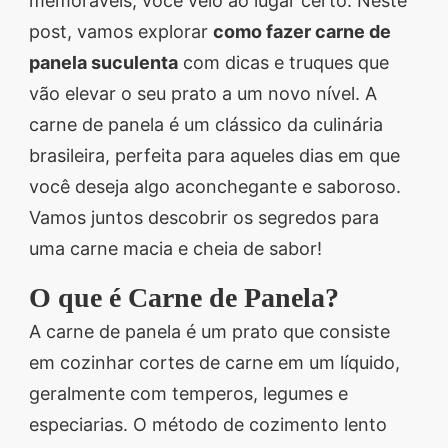
memoráveis, você veio ao lugar certo. Neste
segredos valiosos e
post, vamos explorar
como fazer carne de
receitas rápidas e fáceis
panela suculenta
com dicas e truques que
que vão impressionar
vão elevar o seu prato a um novo nível. A
todos ao seu redor.
carne de panela é um clássico da culinária
Transforme suas
brasileira, perfeita para aqueles dias em que
refeições e inspire-se
você deseja algo aconchegante e saboroso.
agora mesmo!
Vamos juntos descobrir os segredos para
uma carne macia e cheia de sabor!
O que é Carne de Panela?
A carne de panela é um prato que consiste
em cozinhar cortes de carne em um líquido,
geralmente com temperos, legumes e
especiarias. O método de cozimento lento