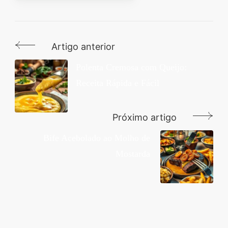
Artigo anterior
Navegação
de
Polenta Cremosa com Queijo:
Receita Rápida e Fácil
post
Próximo artigo
Bife Acebolado ao Molho de
Mostarda