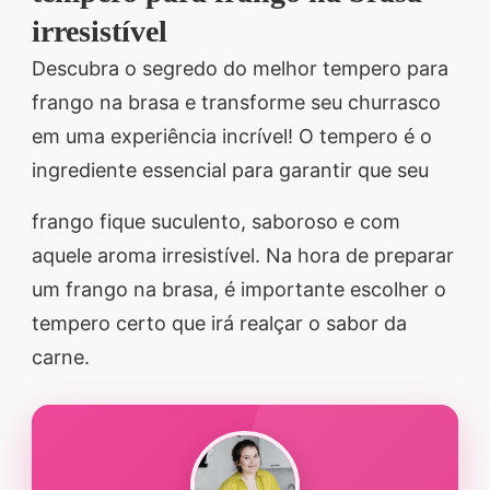
irresistível
segredos valiosos e
receitas rápidas e fáceis
Descubra o segredo do melhor tempero para
que vão impressionar
frango na brasa e transforme seu churrasco
todos ao seu redor.
em uma experiência incrível! O tempero é o
Transforme suas
ingrediente essencial para garantir que seu
refeições e inspire-se
frango fique suculento, saboroso e com
agora mesmo!
aquele aroma irresistível. Na hora de preparar
um frango na brasa, é importante escolher o
tempero certo que irá realçar o sabor da
carne.