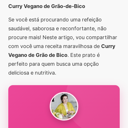
Curry Vegano de Grão-de-Bico
segredos valiosos e
receitas rápidas e fáceis
Se você está procurando uma refeição
que vão impressionar
saudável, saborosa e reconfortante, não
todos ao seu redor.
procure mais! Neste artigo, vou compartilhar
Transforme suas
com você uma receita maravilhosa de
Curry
refeições e inspire-se
Vegano de Grão de Bico
. Este prato é
agora mesmo!
perfeito para quem busca uma opção
deliciosa e nutritiva.