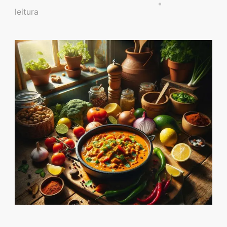
Descubra sobremesas
leitura
irresistíveis, refeições
saudáveis e práticas,
além de dicas exclusivas
que vão facilitar sua
vida na cozinha. 🍰🥗
Quer aprender a fazer
um almoço delicioso,
um jantar especial ou
sobremesas de dar água
na boca? Nós temos
tudo o que você
precisa! Explore nosso
site e descubra técnicas
culinárias incríveis,