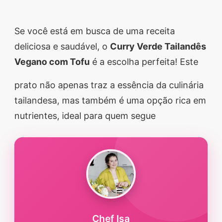
segredos valiosos e
receitas rápidas e fáceis
Se você está em busca de uma receita
que vão impressionar
deliciosa e saudável, o
Curry Verde Tailandês
todos ao seu redor.
Vegano com Tofu
é a escolha perfeita! Este
Transforme suas
prato não apenas traz a essência da culinária
refeições e inspire-se
tailandesa, mas também é uma opção rica em
agora mesmo!
nutrientes, ideal para quem segue
Chef Isa