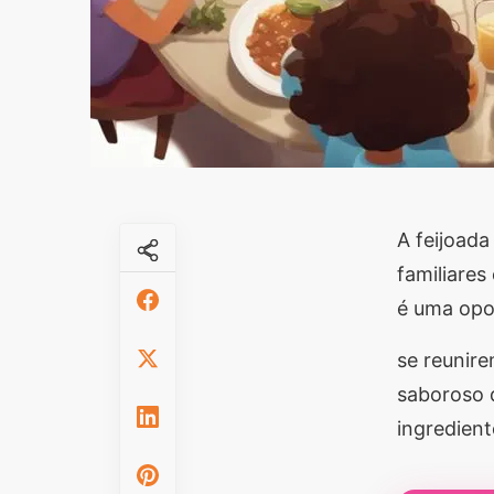
A feijoada
familiares
é uma opor
se reunire
saboroso q
ingredient