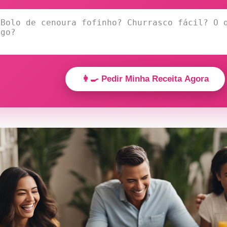
👩‍🍳 Pedir Minha Receita Agora