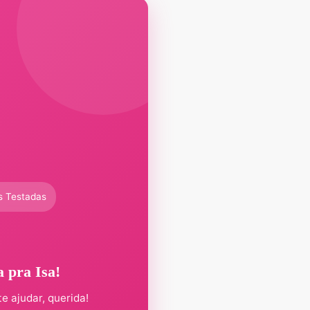
s Testadas
a pra Isa!
te ajudar, querida!