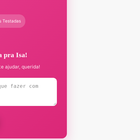
s Testadas
a pra Isa!
te ajudar, querida!