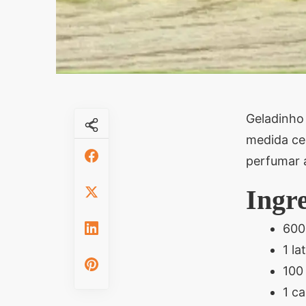
Geladinho 
medida cer
perfumar a
Ingr
600
1 la
100 
1 c