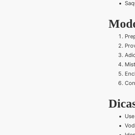
Saq
Modo
Prep
Prov
Adi
Mis
Enc
Con
Dicas
Use
Vod
Ide