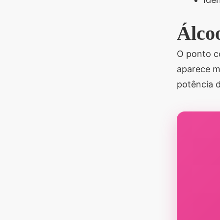
Álco
O ponto co
aparece m
potência d