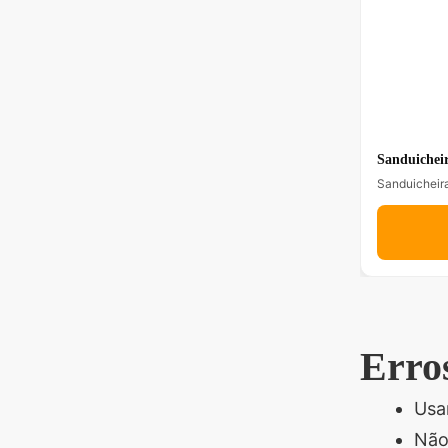
Sanduicheir
Sanduicheira
Erro
Usa
Não 