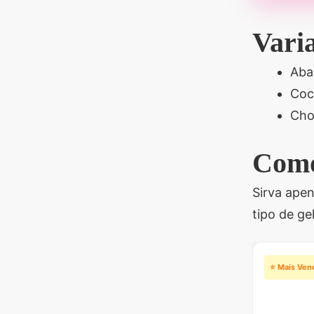
Vari
Aba
Coc
Cho
Como
Sirva ape
tipo de ge
⭐ Mais Ven