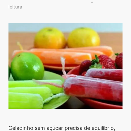
Descubra sobremesas
leitura
irresistíveis, refeições
saudáveis e práticas,
além de dicas exclusivas
que vão facilitar sua
vida na cozinha. 🍰🥗
Quer aprender a fazer
um almoço delicioso,
um jantar especial ou
sobremesas de dar água
na boca? Nós temos
tudo o que você
precisa! Explore nosso
site e descubra técnicas
Geladinho sem açúcar precisa de equilíbrio,
culinárias incríveis,