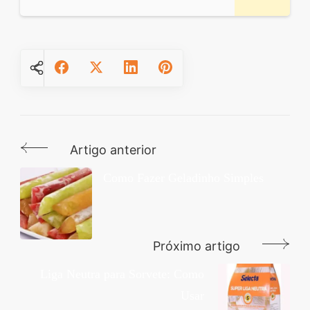
Artigo anterior
Navegação
de
Como Fazer Geladinho Simples
post
Próximo artigo
Liga Neutra para Sorvete: Como
Usar