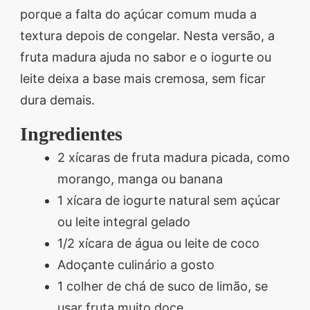
porque a falta do açúcar comum muda a
segredos valiosos e
textura depois de congelar. Nesta versão, a
receitas rápidas e fáceis
fruta madura ajuda no sabor e o iogurte ou
que vão impressionar
leite deixa a base mais cremosa, sem ficar
todos ao seu redor.
dura demais.
Transforme suas
refeições e inspire-se
Ingredientes
agora mesmo!
2 xícaras de fruta madura picada, como
morango, manga ou banana
1 xícara de iogurte natural sem açúcar
ou leite integral gelado
1/2 xícara de água ou leite de coco
Adoçante culinário a gosto
1 colher de chá de suco de limão, se
usar fruta muito doce