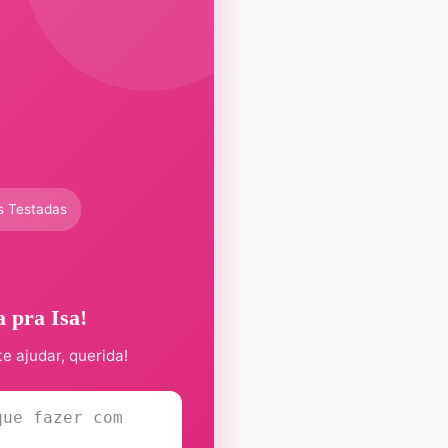
s Testadas
a pra Isa!
te ajudar, querida!