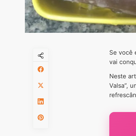
Se você é
vai conqu
Neste ar
Valsa”, 
refrescâ