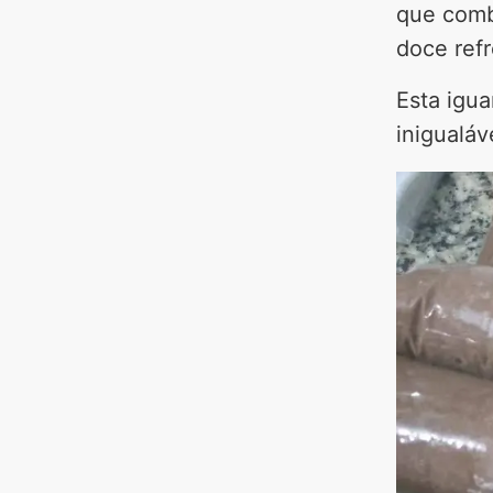
que comb
doce refr
Esta igua
inigualáv