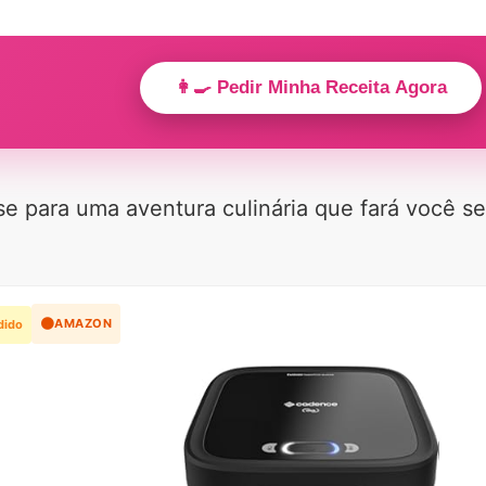
👩‍🍳 Pedir Minha Receita Agora
e para uma aventura culinária que fará você se
🟠
AMAZON
dido