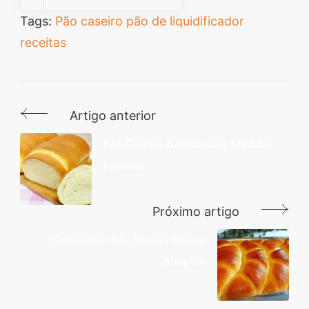
Tags:
Pão caseiro
pão de liquidificador
receitas
Artigo anterior
Navegação
de
Pão Caseiro Rápido com Medidas
Precisas
post
Próximo artigo
Pão Caseiro Macio com Massa
Simples