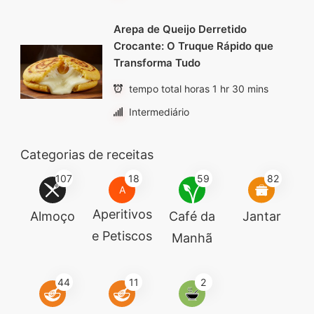
Arepa de Queijo Derretido
Crocante: O Truque Rápido que
Transforma Tudo
tempo total horas 1 hr 30 mins
Intermediário
Categorias de receitas
107
18
59
82
A
Aperitivos
Almoço
Café da
Jantar
e Petiscos
Manhã
44
11
2