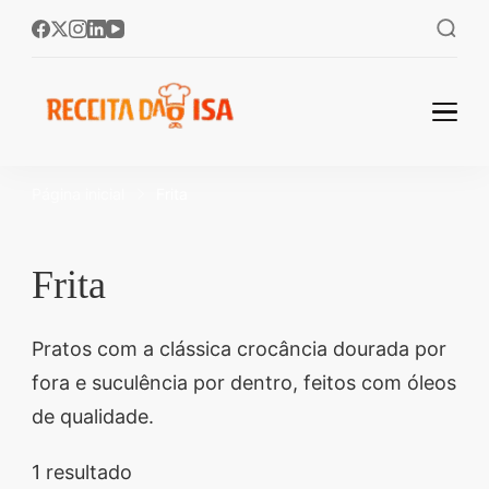
Receita da Isa:
Bem-vindos ao Receita
da Isa! 🌟 No Receita da
As Melhores
Página inicial
Frita
Isa, você encontra as
Receitas
melhores receitas fáceis
Fáceis e
e rápidas para
Frita
Deliciosas
transformar sua
cozinha! 🥘✨ Aprenda a
Para
Pratos com a clássica crocância dourada por
preparar pratos
Transformar
fora e suculência por dentro, feitos com óleos
deliciosos, perfeitos
de qualidade.
Seu Dia a Dia!
para o dia a dia ou
ocasiões especiais.
1 resultado