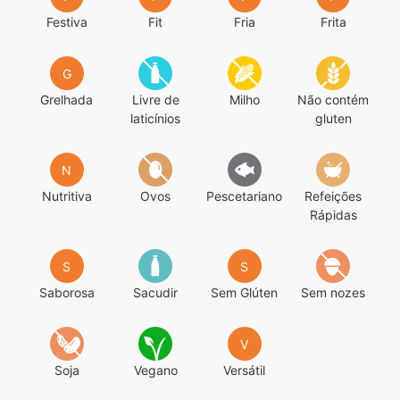
Festiva
Fit
Fria
Frita
G
Grelhada
Livre de
Milho
Não contém
laticínios
gluten
N
Nutritiva
Ovos
Pescetariano
Refeições
Rápidas
S
S
Saborosa
Sacudir
Sem Glúten
Sem nozes
V
Soja
Vegano
Versátil