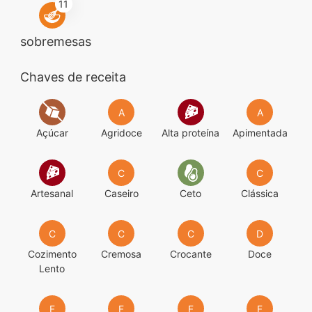
11
sobremesas
Chaves de receita
A
A
Açúcar
Agridoce
Alta proteína
Apimentada
C
C
Artesanal
Caseiro
Ceto
Clássica
C
C
C
D
Cozimento
Cremosa
Crocante
Doce
Lento
F
F
F
F