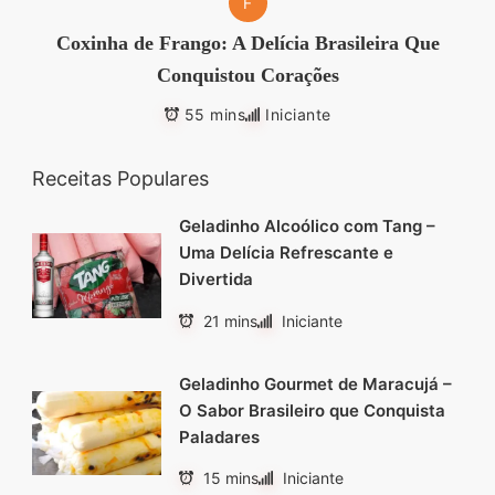
F
segredos valiosos e
Coxinha de Frango: A Delícia Brasileira Que
receitas rápidas e fáceis
Conquistou Corações
que vão impressionar
55 mins
Iniciante
todos ao seu redor.
Transforme suas
Receitas Populares
refeições e inspire-se
Geladinho Alcoólico com Tang –
agora mesmo!
Uma Delícia Refrescante e
Divertida
21 mins
Iniciante
Geladinho Gourmet de Maracujá –
O Sabor Brasileiro que Conquista
Paladares
15 mins
Iniciante