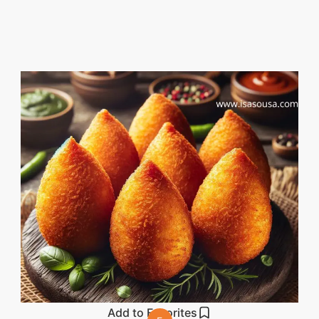
Descubra sobremesas
irresistíveis, refeições
saudáveis e práticas,
além de dicas exclusivas
que vão facilitar sua
vida na cozinha. 🍰🥗
Quer aprender a fazer
um almoço delicioso,
um jantar especial ou
sobremesas de dar água
na boca? Nós temos
tudo o que você
precisa! Explore nosso
site e descubra técnicas
Add to Favorites
culinárias incríveis,