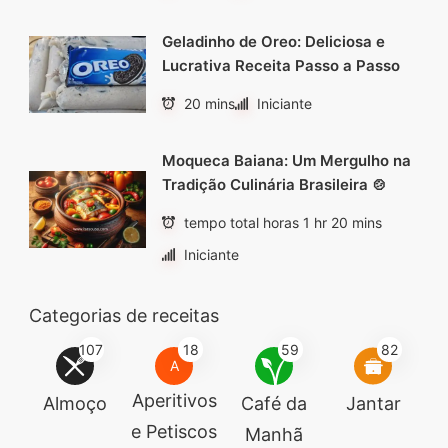
Geladinho de Oreo: Deliciosa e
Lucrativa Receita Passo a Passo
20 mins
Iniciante
Moqueca Baiana: Um Mergulho na
Tradição Culinária Brasileira 🍲
tempo total horas 1 hr 20 mins
Iniciante
Categorias de receitas
107
18
59
82
A
Aperitivos
Almoço
Café da
Jantar
e Petiscos
Manhã