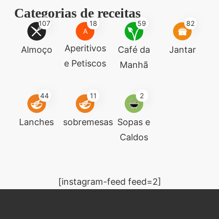
Categorias de receitas
107
18
59
82
A
Aperitivos
Almoço
Café da
Jantar
e Petiscos
Manhã
44
11
2
Lanches
sobremesas
Sopas e
Caldos
[instagram-feed feed=2]