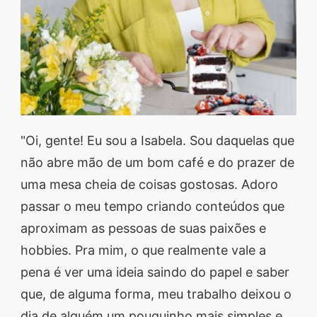
segredos valiosos e
receitas rápidas e fáceis
que vão impressionar
todos ao seu redor.
Transforme suas
refeições e inspire-se
"Oi, gente! Eu sou a Isabela. Sou daquelas que
agora mesmo!
não abre mão de um bom café e do prazer de
uma mesa cheia de coisas gostosas. Adoro
passar o meu tempo criando conteúdos que
aproximam as pessoas de suas paixões e
hobbies. Pra mim, o que realmente vale a
pena é ver uma ideia saindo do papel e saber
que, de alguma forma, meu trabalho deixou o
dia de alguém um pouquinho mais simples e