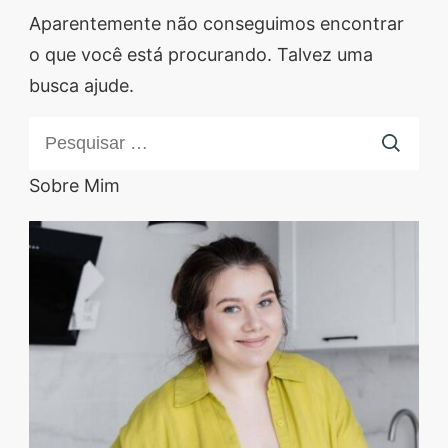
Descubra sobremesas
Aparentemente não conseguimos encontrar
irresistíveis, refeições
o que você está procurando. Talvez uma
saudáveis e práticas,
busca ajude.
além de dicas exclusivas
Pesquisar
que vão facilitar sua
por:
vida na cozinha. 🍰🥗
Sobre Mim
Quer aprender a fazer
um almoço delicioso,
um jantar especial ou
sobremesas de dar água
na boca? Nós temos
tudo o que você
precisa! Explore nosso
site e descubra técnicas
culinárias incríveis,