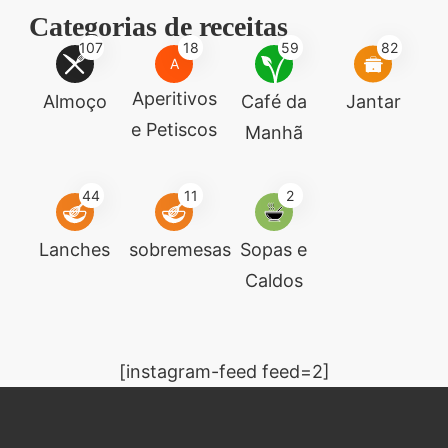
Categorias de receitas
107
18
59
82
A
Aperitivos
Almoço
Café da
Jantar
e Petiscos
Manhã
44
11
2
Lanches
sobremesas
Sopas e
Caldos
[instagram-feed feed=2]