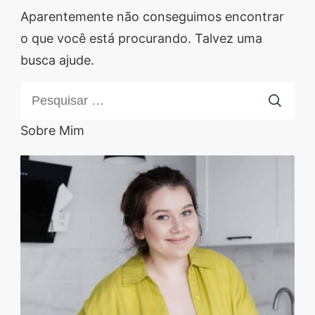
Descubra sobremesas
Aparentemente não conseguimos encontrar
irresistíveis, refeições
o que você está procurando. Talvez uma
saudáveis e práticas,
busca ajude.
além de dicas exclusivas
Pesquisar
que vão facilitar sua
por:
vida na cozinha. 🍰🥗
Sobre Mim
Quer aprender a fazer
um almoço delicioso,
um jantar especial ou
sobremesas de dar água
na boca? Nós temos
tudo o que você
precisa! Explore nosso
site e descubra técnicas
culinárias incríveis,