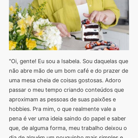
segredos valiosos e
receitas rápidas e fáceis
que vão impressionar
todos ao seu redor.
Transforme suas
refeições e inspire-se
"Oi, gente! Eu sou a Isabela. Sou daquelas que
agora mesmo!
não abre mão de um bom café e do prazer de
uma mesa cheia de coisas gostosas. Adoro
passar o meu tempo criando conteúdos que
aproximam as pessoas de suas paixões e
hobbies. Pra mim, o que realmente vale a
pena é ver uma ideia saindo do papel e saber
que, de alguma forma, meu trabalho deixou o
dia de alguém um pouquinho mais simples e