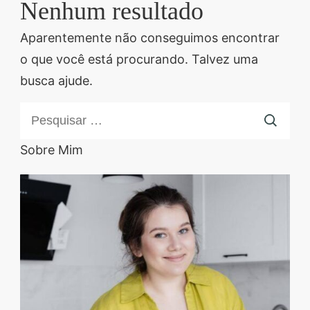
Nenhum resultado
Descubra sobremesas
irresistíveis, refeições
Aparentemente não conseguimos encontrar
saudáveis e práticas,
o que você está procurando. Talvez uma
além de dicas exclusivas
busca ajude.
que vão facilitar sua
Pesquisar
vida na cozinha. 🍰🥗
por:
Quer aprender a fazer
Sobre Mim
um almoço delicioso,
um jantar especial ou
sobremesas de dar água
na boca? Nós temos
tudo o que você
precisa! Explore nosso
site e descubra técnicas
culinárias incríveis,