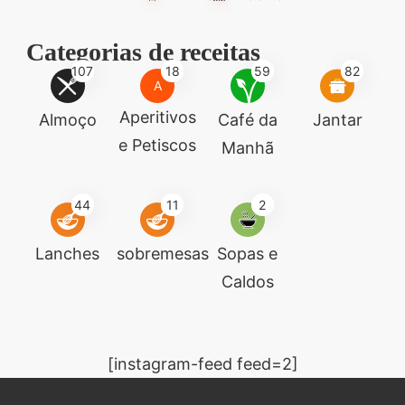
Categorias de receitas
107
18
59
82
A
Aperitivos
Almoço
Café da
Jantar
e Petiscos
Manhã
44
11
2
Lanches
sobremesas
Sopas e
Caldos
[instagram-feed feed=2]