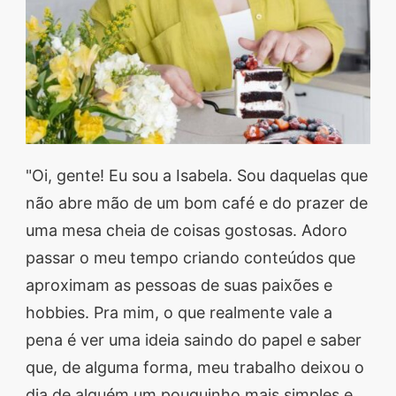
segredos valiosos e
receitas rápidas e fáceis
que vão impressionar
todos ao seu redor.
Transforme suas
refeições e inspire-se
"Oi, gente! Eu sou a Isabela. Sou daquelas que
agora mesmo!
não abre mão de um bom café e do prazer de
uma mesa cheia de coisas gostosas. Adoro
passar o meu tempo criando conteúdos que
aproximam as pessoas de suas paixões e
hobbies. Pra mim, o que realmente vale a
pena é ver uma ideia saindo do papel e saber
que, de alguma forma, meu trabalho deixou o
dia de alguém um pouquinho mais simples e