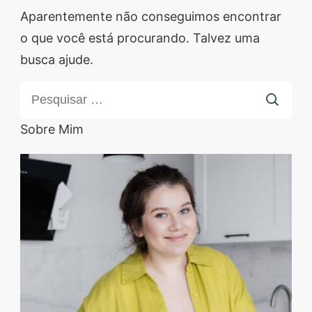
Descubra sobremesas
Aparentemente não conseguimos encontrar
irresistíveis, refeições
o que você está procurando. Talvez uma
saudáveis e práticas,
busca ajude.
além de dicas exclusivas
Pesquisar
que vão facilitar sua
por:
vida na cozinha. 🍰🥗
Sobre Mim
Quer aprender a fazer
um almoço delicioso,
um jantar especial ou
sobremesas de dar água
na boca? Nós temos
tudo o que você
precisa! Explore nosso
site e descubra técnicas
culinárias incríveis,