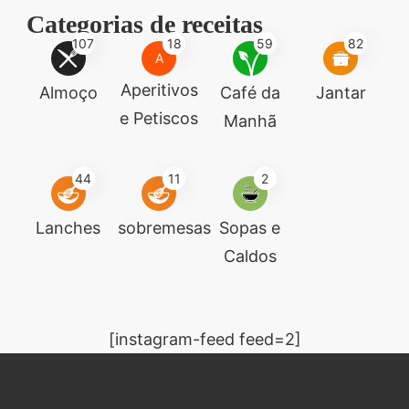
Categorias de receitas
107
18
59
82
A
Aperitivos
Almoço
Café da
Jantar
e Petiscos
Manhã
44
11
2
Lanches
sobremesas
Sopas e
Caldos
[instagram-feed feed=2]