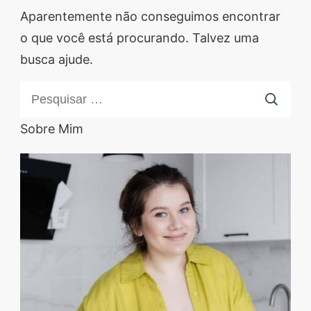
Descubra sobremesas
Aparentemente não conseguimos encontrar
irresistíveis, refeições
o que você está procurando. Talvez uma
saudáveis e práticas,
busca ajude.
além de dicas exclusivas
Pesquisar
que vão facilitar sua
por:
vida na cozinha. 🍰🥗
Sobre Mim
Quer aprender a fazer
um almoço delicioso,
um jantar especial ou
sobremesas de dar água
na boca? Nós temos
tudo o que você
precisa! Explore nosso
site e descubra técnicas
culinárias incríveis,