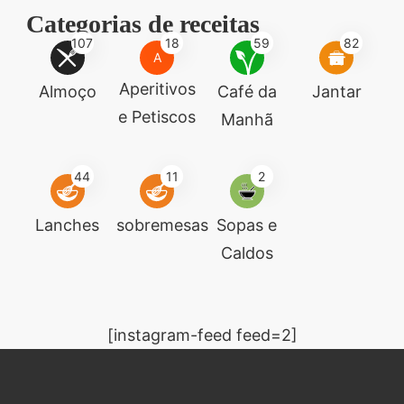
Categorias de receitas
107
18
59
82
A
Aperitivos
Almoço
Café da
Jantar
e Petiscos
Manhã
44
11
2
Lanches
sobremesas
Sopas e
Caldos
[instagram-feed feed=2]