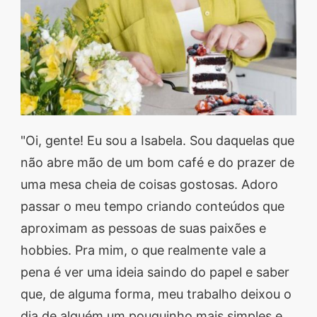
segredos valiosos e
receitas rápidas e fáceis
que vão impressionar
todos ao seu redor.
Transforme suas
refeições e inspire-se
"Oi, gente! Eu sou a Isabela. Sou daquelas que
agora mesmo!
não abre mão de um bom café e do prazer de
uma mesa cheia de coisas gostosas. Adoro
passar o meu tempo criando conteúdos que
aproximam as pessoas de suas paixões e
hobbies. Pra mim, o que realmente vale a
pena é ver uma ideia saindo do papel e saber
que, de alguma forma, meu trabalho deixou o
dia de alguém um pouquinho mais simples e