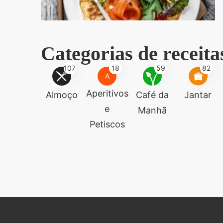
Categorias de receita
107
18
59
82
A
Aperitivos
Almoço
Café da
Jantar
e
Manhã
Petiscos