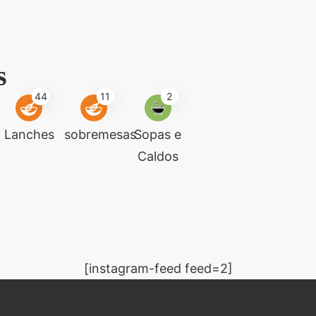
s
44
11
2
Lanches
sobremesas
Sopas e
Caldos
[instagram-feed feed=2]