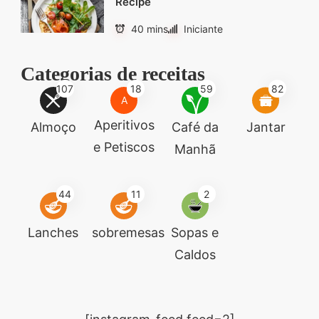
Recipe
40 mins
Iniciante
Categorias de receitas
107
18
59
82
A
Aperitivos
Almoço
Café da
Jantar
e Petiscos
Manhã
44
11
2
Lanches
sobremesas
Sopas e
Caldos