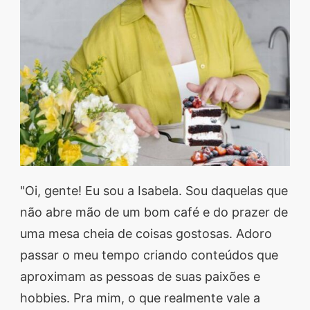
segredos valiosos e
receitas rápidas e fáceis
que vão impressionar
todos ao seu redor.
Transforme suas
refeições e inspire-se
agora mesmo!
"Oi, gente! Eu sou a Isabela. Sou daquelas que
não abre mão de um bom café e do prazer de
uma mesa cheia de coisas gostosas. Adoro
passar o meu tempo criando conteúdos que
aproximam as pessoas de suas paixões e
hobbies. Pra mim, o que realmente vale a