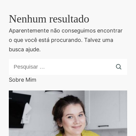
Descubra sobremesas
irresistíveis, refeições
Nenhum resultado
saudáveis e práticas,
Aparentemente não conseguimos encontrar
além de dicas exclusivas
o que você está procurando. Talvez uma
que vão facilitar sua
busca ajude.
vida na cozinha. 🍰🥗
Quer aprender a fazer
Pesquisar
um almoço delicioso,
por:
um jantar especial ou
Sobre Mim
sobremesas de dar água
na boca? Nós temos
tudo o que você
precisa! Explore nosso
site e descubra técnicas
culinárias incríveis,