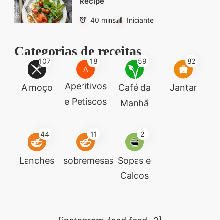
Recipe
40 mins
Iniciante
Categorias de receitas
107
18
59
82
A
Aperitivos
Almoço
Café da
Jantar
e Petiscos
Manhã
44
11
2
Lanches
sobremesas
Sopas e
Caldos