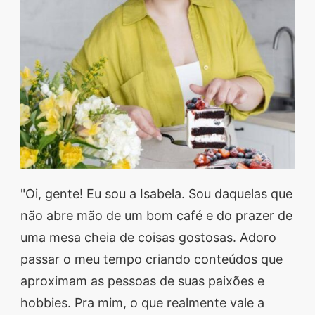
segredos valiosos e
receitas rápidas e fáceis
que vão impressionar
todos ao seu redor.
Transforme suas
refeições e inspire-se
agora mesmo!
"Oi, gente! Eu sou a Isabela. Sou daquelas que
não abre mão de um bom café e do prazer de
uma mesa cheia de coisas gostosas. Adoro
passar o meu tempo criando conteúdos que
aproximam as pessoas de suas paixões e
hobbies. Pra mim, o que realmente vale a