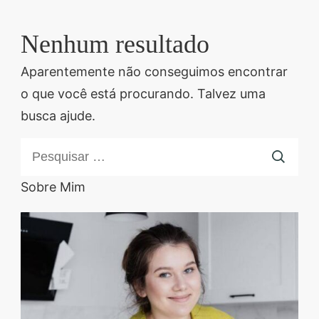
Descubra sobremesas
irresistíveis, refeições
Nenhum resultado
saudáveis e práticas,
Aparentemente não conseguimos encontrar
além de dicas exclusivas
o que você está procurando. Talvez uma
que vão facilitar sua
busca ajude.
vida na cozinha. 🍰🥗
Quer aprender a fazer
Pesquisar
um almoço delicioso,
por:
um jantar especial ou
Sobre Mim
sobremesas de dar água
na boca? Nós temos
tudo o que você
precisa! Explore nosso
site e descubra técnicas
culinárias incríveis,