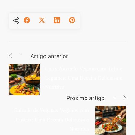
Artigo anterior
Navegação
de
Curry Amarelo Vegano com Tofu e
Legumes: Uma Receita Deliciosa e
post
Nutritiva
Próximo artigo
Guisado de Vegetais Veganos com
Cuscuz: Uma Receita Deliciosa e
Nutritiva