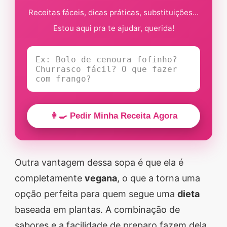
Receitas fáceis, dicas práticas, substituições...
Estou aqui pra te ajudar, querida!
👩‍🍳 Pedir Minha Receita Agora
Outra vantagem dessa sopa é que ela é
completamente
vegana
, o que a torna uma
opção perfeita para quem segue uma
dieta
baseada em plantas. A combinação de
sabores e a facilidade de preparo fazem dela