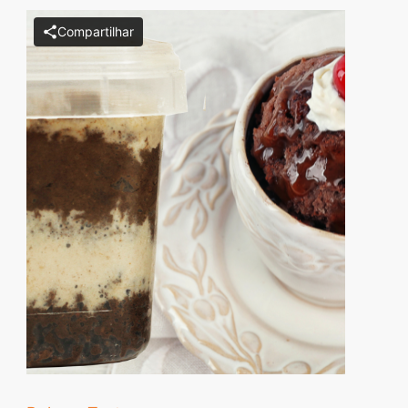
Descubra sobremesas
Compartilhar
irresistíveis, refeições
saudáveis e práticas,
além de dicas exclusivas
que vão facilitar sua
vida na cozinha. 🍰🥗
Quer aprender a fazer
um almoço delicioso,
um jantar especial ou
sobremesas de dar água
na boca? Nós temos
tudo o que você
precisa! Explore nosso
site e descubra técnicas
culinárias incríveis,