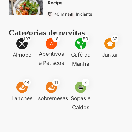
Recipe
40 mins
Iniciante
Categorias de receitas
107
18
59
82
A
Aperitivos
Almoço
Café da
Jantar
e Petiscos
Manhã
44
11
2
Lanches
sobremesas
Sopas e
Caldos