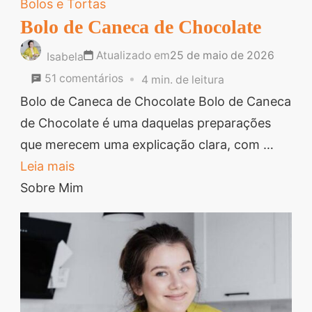
Bolos e Tortas
segredos valiosos e
Bolo de Caneca de Chocolate
receitas rápidas e fáceis
Atualizado em
25 de maio de 2026
Isabela
que vão impressionar
em
51 comentários
4 min. de leitura
todos ao seu redor.
Bolo
Bolo de Caneca de Chocolate Bolo de Caneca
Transforme suas
de
de Chocolate é uma daquelas preparações
refeições e inspire-se
Caneca
que merecem uma explicação clara, com …
agora mesmo!
de
Leia mais
Chocolate
Sobre Mim