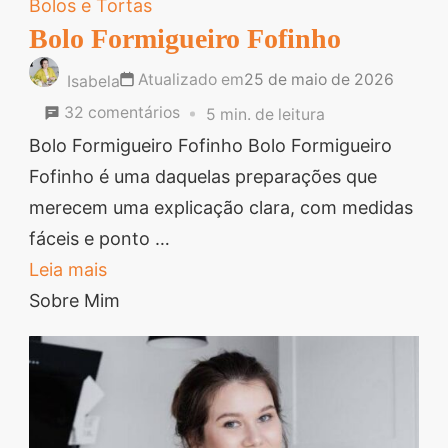
Bolos e Tortas
segredos valiosos e
Bolo Formigueiro Fofinho
receitas rápidas e fáceis
Atualizado em
25 de maio de 2026
Isabela
que vão impressionar
em
32 comentários
5 min. de leitura
todos ao seu redor.
Bolo
Bolo Formigueiro Fofinho Bolo Formigueiro
Transforme suas
Formigueiro
Fofinho é uma daquelas preparações que
refeições e inspire-se
Fofinho
merecem uma explicação clara, com medidas
agora mesmo!
fáceis e ponto …
Leia mais
Sobre Mim