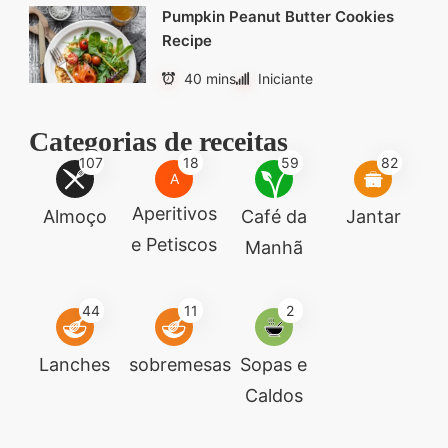
Pumpkin Peanut Butter Cookies
Recipe
40 mins
Iniciante
Categorias de receitas
107
18
59
82
A
Aperitivos
Almoço
Café da
Jantar
e Petiscos
Manhã
44
11
2
Lanches
sobremesas
Sopas e
Caldos