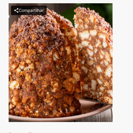
Descubra sobremesas
Compartilhar
irresistíveis, refeições
saudáveis e práticas,
além de dicas exclusivas
que vão facilitar sua
vida na cozinha. 🍰🥗
Quer aprender a fazer
um almoço delicioso,
um jantar especial ou
sobremesas de dar água
na boca? Nós temos
tudo o que você
precisa! Explore nosso
site e descubra técnicas
culinárias incríveis,