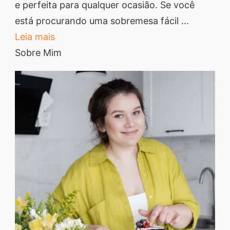
de
e perfeita para qualquer ocasião. Se você
segredos valiosos e
Bolacha
está procurando uma sobremesa fácil …
receitas rápidas e fáceis
Simples
Leia mais
que vão impressionar
Sobre Mim
todos ao seu redor.
Transforme suas
refeições e inspire-se
agora mesmo!