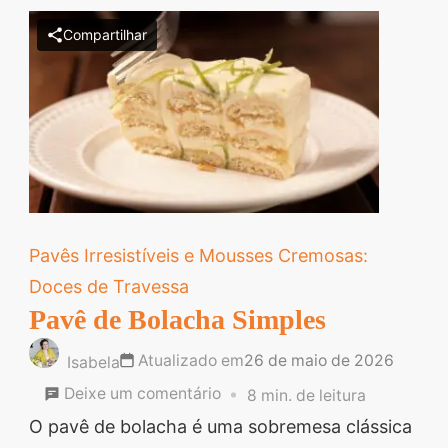
Descubra sobremesas
Compartilhar
irresistíveis, refeições
saudáveis e práticas,
além de dicas exclusivas
que vão facilitar sua
vida na cozinha. 🍰🥗
Quer aprender a fazer
um almoço delicioso,
Pavês Irresistíveis e Mousses Cremosas:
um jantar especial ou
Doces de Travessa
sobremesas de dar água
Pavê de Bolacha Simples
na boca? Nós temos
tudo o que você
Atualizado em
26 de maio de 2026
Isabela
precisa! Explore nosso
em
Deixe um comentário
8 min. de leitura
site e descubra técnicas
Pavê
O pavê de bolacha é uma sobremesa clássica
culinárias incríveis,