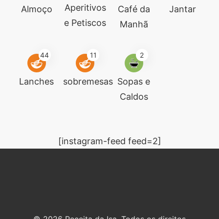
Aperitivos
Almoço
Café da
Jantar
e Petiscos
Manhã
44
11
2
Lanches
sobremesas
Sopas e
Caldos
[instagram-feed feed=2]
© 2026 Receita da Isa. Todos os direitos