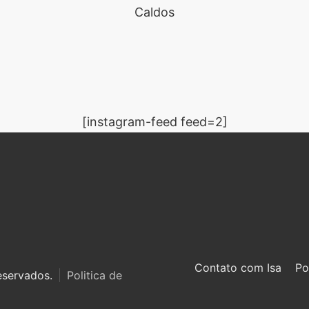
Caldos
[instagram-feed feed=2]
Contato com Isa
Po
eservados.
Politica de