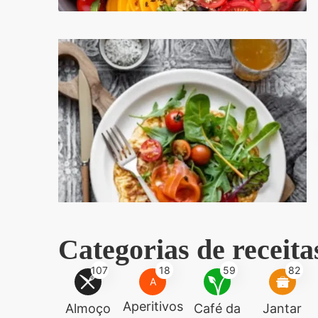
Categorias de receita
107
18
59
82
A
Aperitivos
Almoço
Café da
Jantar