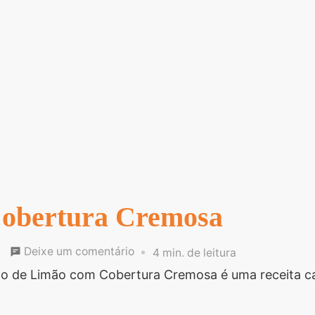
Cobertura Cremosa
em
Deixe um comentário
4 min. de leitura
Bolo
 de Limão com Cobertura Cremosa é uma receita cas
de