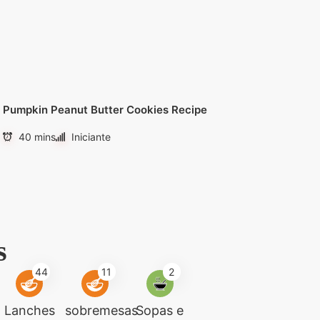
Pumpkin Peanut Butter Cookies Recipe
40 mins
Iniciante
s
44
11
2
Lanches
sobremesas
Sopas e