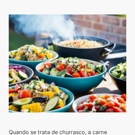
Descubra sobremesas
irresistíveis, refeições
saudáveis e práticas,
além de dicas exclusivas
que vão facilitar sua
vida na cozinha. 🍰🥗
Quer aprender a fazer
um almoço delicioso,
um jantar especial ou
sobremesas de dar água
na boca? Nós temos
tudo o que você
precisa! Explore nosso
site e descubra técnicas
Quando se trata de churrasco, a carne
culinárias incríveis,