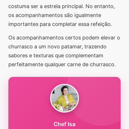
costuma ser a estrela principal. No entanto,
segredos valiosos e
os acompanhamentos são igualmente
receitas rápidas e fáceis
importantes para completar essa refeição.
que vão impressionar
todos ao seu redor.
Os acompanhamentos certos podem elevar o
Transforme suas
churrasco a um novo patamar, trazendo
refeições e inspire-se
sabores e texturas que complementam
agora mesmo!
perfeitamente qualquer carne de churrasco.
Chef Isa