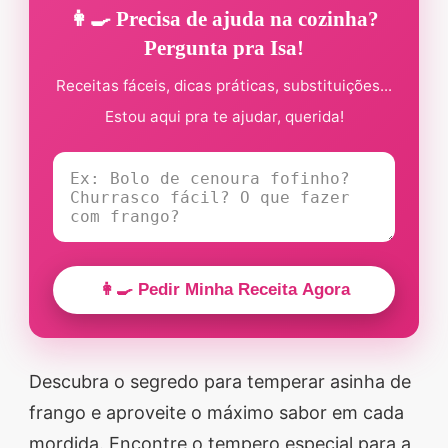
👩‍🍳 Precisa de ajuda na cozinha?
Pergunta pra Isa!
Receitas fáceis, dicas práticas, substituições...
Estou aqui pra te ajudar, querida!
👩‍🍳 Pedir Minha Receita Agora
Descubra o segredo para temperar asinha de
frango e aproveite o máximo sabor em cada
mordida. Encontre o tempero especial para a