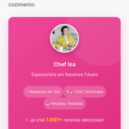
cozimento.
Chef Isa
Especialista em Receitas Fáceis
⚡ Resposta em 30s
👩‍🍳 Chef Certificada
🍳 Receitas Testadas
1.001+
✨ Já criei
receitas deliciosas!