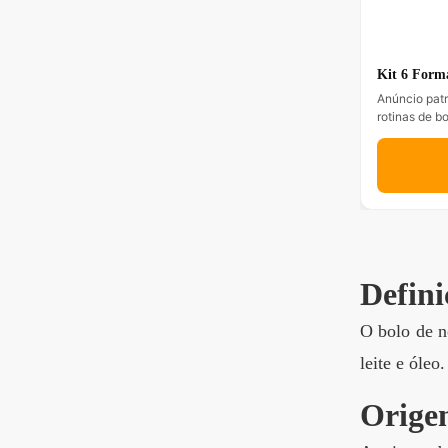
Kit 6 Forma
Anúncio patr
rotinas de bo
Defini
O bolo de n
leite e óle
Origen