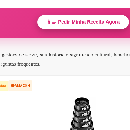
👩‍🍳 Pedir Minha Receita Agora
ugestões de servir, sua história e significado cultural, benefí
rguntas frequentes.
🟠
AMAZON
dido