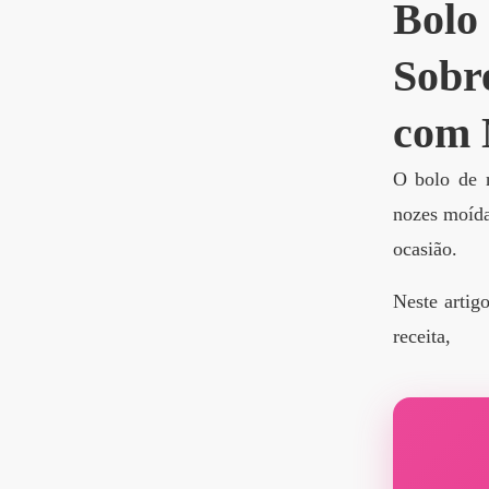
Bolo
Sobr
com 
O bolo de n
nozes moída
ocasião.
Neste artig
receita,