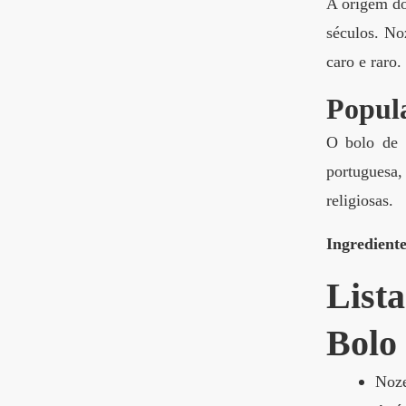
A origem do
séculos. No
caro e raro.
Popula
O bolo de 
portuguesa
religiosas.
Ingrediente
List
Bolo
Noze