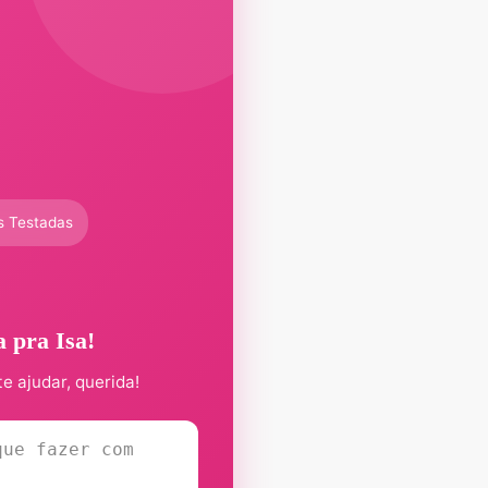
s Testadas
a pra Isa!
te ajudar, querida!