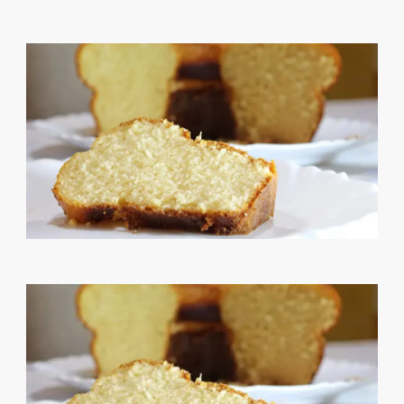
Descubra sobremesas
irresistíveis, refeições
saudáveis e práticas,
além de dicas exclusivas
que vão facilitar sua
vida na cozinha. 🍰🥗
Quer aprender a fazer
um almoço delicioso,
um jantar especial ou
sobremesas de dar água
na boca? Nós temos
tudo o que você
precisa! Explore nosso
site e descubra técnicas
culinárias incríveis,