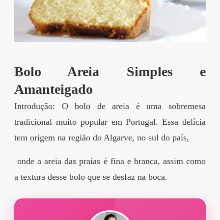
segredos valiosos e
receitas rápidas e fáceis
que vão impressionar
todos ao seu redor.
Bolo Areia Simples e
Transforme suas
Amanteigado
refeições e inspire-se
agora mesmo!
Introdução: O bolo de areia é uma sobremesa
tradicional muito popular em Portugal. Essa delícia
tem origem na região do Algarve, no sul do país,
onde a areia das praias é fina e branca, assim como
a textura desse bolo que se desfaz na boca.