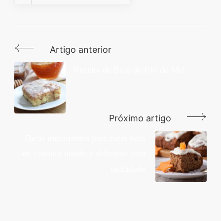
Artigo anterior
Navegação
de
Receita de Bolo de Pão de Mel
post
Próximo artigo
Dicas importantes para fazer bolo
de cenoura úmido e delicioso com
facilidade