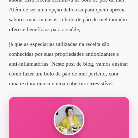
segredos valiosos e
Além de ser uma opção deliciosa para quem aprecia
receitas rápidas e fáceis
sabores mais intensos, o bolo de pão de mel também
que vão impressionar
oferece benefícios para a saúde,
todos ao seu redor.
já que as especiarias utilizadas na receita são
Transforme suas
conhecidas por suas propriedades antioxidantes e
refeições e inspire-se
anti-inflamatórias. Neste post de blog, vamos ensinar
agora mesmo!
como fazer um bolo de pão de mel perfeito, com
uma textura macia e uma cobertura irresistível.