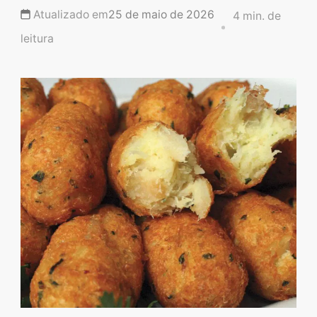
Descubra sobremesas
Atualizado em
25 de maio de 2026
4 min. de
irresistíveis, refeições
leitura
saudáveis e práticas,
além de dicas exclusivas
que vão facilitar sua
vida na cozinha. 🍰🥗
Quer aprender a fazer
um almoço delicioso,
um jantar especial ou
sobremesas de dar água
na boca? Nós temos
tudo o que você
precisa! Explore nosso
site e descubra técnicas
culinárias incríveis,