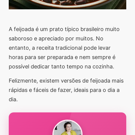
segredos valiosos e
receitas rápidas e fáceis
que vão impressionar
A feijoada é um prato típico brasileiro muito
todos ao seu redor.
saboroso e apreciado por muitos. No
Transforme suas
entanto, a receita tradicional pode levar
refeições e inspire-se
horas para ser preparada e nem sempre é
agora mesmo!
possível dedicar tanto tempo na cozinha.
Felizmente, existem versões de feijoada mais
rápidas e fáceis de fazer, ideais para o dia a
dia.