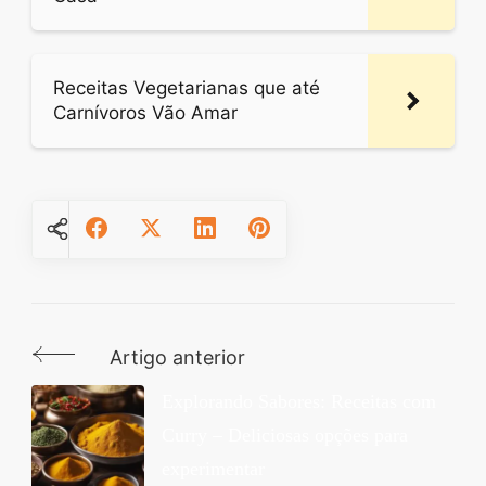
Receitas Vegetarianas que até
Carnívoros Vão Amar
Artigo anterior
Navegação
de
Explorando Sabores: Receitas com
Curry – Deliciosas opções para
post
experimentar