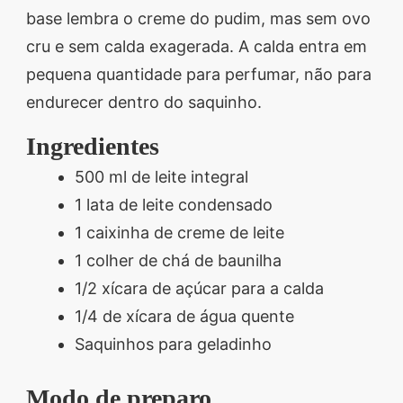
base lembra o creme do pudim, mas sem ovo
segredos valiosos e
cru e sem calda exagerada. A calda entra em
receitas rápidas e fáceis
pequena quantidade para perfumar, não para
que vão impressionar
endurecer dentro do saquinho.
todos ao seu redor.
Transforme suas
Ingredientes
refeições e inspire-se
500 ml de leite integral
agora mesmo!
1 lata de leite condensado
1 caixinha de creme de leite
1 colher de chá de baunilha
1/2 xícara de açúcar para a calda
1/4 de xícara de água quente
Saquinhos para geladinho
Modo de preparo