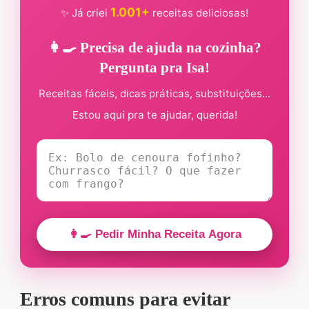
1.001+
✨ Já criei
receitas deliciosas!
👩‍🍳 Precisa de ajuda na cozinha?
Pergunta pra Isa!
Receitas fáceis, dicas práticas, substituições...
Estou aqui pra te ajudar, querida!
👩‍🍳 Pedir Minha Receita Agora
Erros comuns para evitar