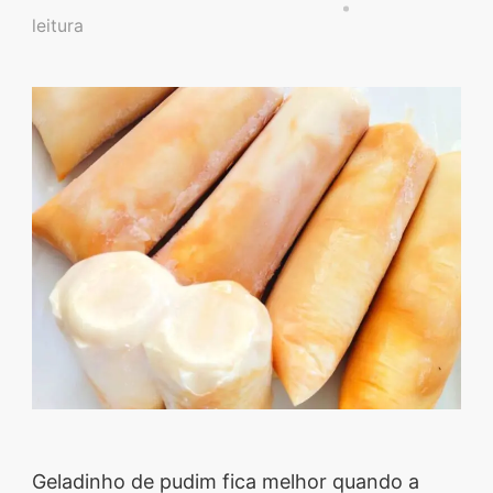
Descubra sobremesas
leitura
irresistíveis, refeições
saudáveis e práticas,
além de dicas exclusivas
que vão facilitar sua
vida na cozinha. 🍰🥗
Quer aprender a fazer
um almoço delicioso,
um jantar especial ou
sobremesas de dar água
na boca? Nós temos
tudo o que você
precisa! Explore nosso
site e descubra técnicas
Geladinho de pudim fica melhor quando a
culinárias incríveis,