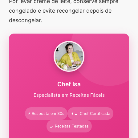
Por levar creme de leite, conserve sempre
congelado e evite recongelar depois de
descongelar.
Chef Isa
Especialista em Receitas Fáceis
⚡ Resposta em 30s
👩‍🍳 Chef Certificada
🍳 Receitas Testadas